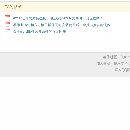
TA的帖子
excel汇总大师极速版，独立拆分excel文件时，出现故障！
易用宝插件和方方格子插件同时安装使用后，查找替换功能失效
关于word邮件合并条件的设定困难
格子社区
(
闽ICP
加入会员
技术支持
官方QQ