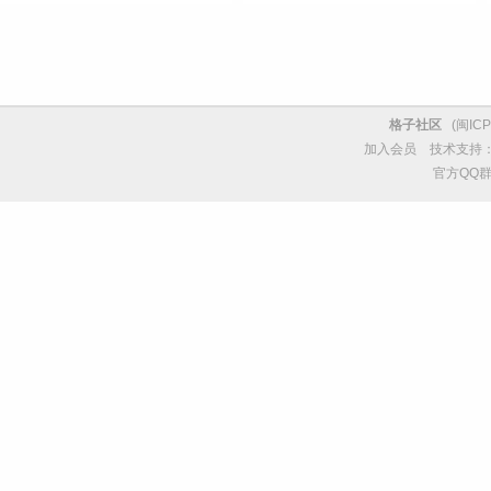
格子社区
(
闽ICP
加入会员
技术支持
官方QQ