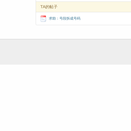
TA的帖子
求助：号段拆成号码