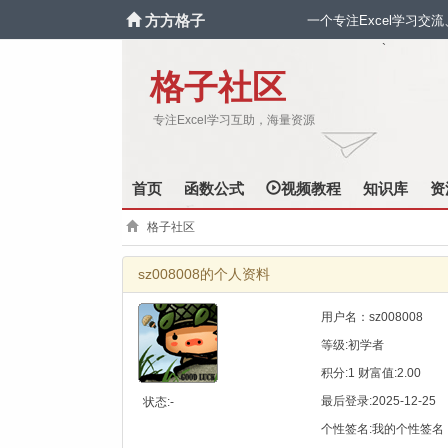
方方格子
一个专注Excel学习交
`
格子社区
专注Excel学习互助，海量资源
首页
函数公式
视频教程
知识库
资
格子社区
sz008008的个人资料
用户名：sz008008
等级:初学者
积分:1 财富值:2.00
最后登录:2025-12-25
状态:-
个性签名:我的个性签名