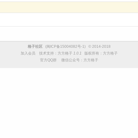
格子社区
(
闽ICP备15004082号-1
) © 2014-2018
加入会员
技术支持：
方方格子
1.0.1
版权所有：方方格子
官方QQ群
微信公众号：方方格子