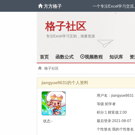
方方格子
一个专注Excel学习交
`
格子社区
专注Excel学习互助，海量资源
首页
函数公式
视频教程
知识库
资
格子社区
jiangyue8631的个人资料
用户名：jiangyue8631
等级:初学者
积分:1 财富值:2.00
最后登录:2021-08-07
状态:-
个性签名:我的个性签名