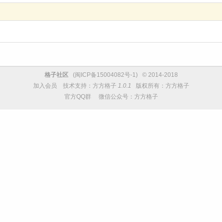
格子社区
(
闽ICP备15004082号-1
) © 2014-2018
加入会员
技术支持：
方方格子
1.0.1
版权所有：方方格子
官方QQ群
微信公众号：方方格子