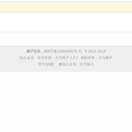
格子社区
(
闽ICP备15004082号-1
) © 2014-2018
加入会员
技术支持：
方方格子
1.0.1
版权所有：方方格子
官方QQ群
微信公众号：方方格子