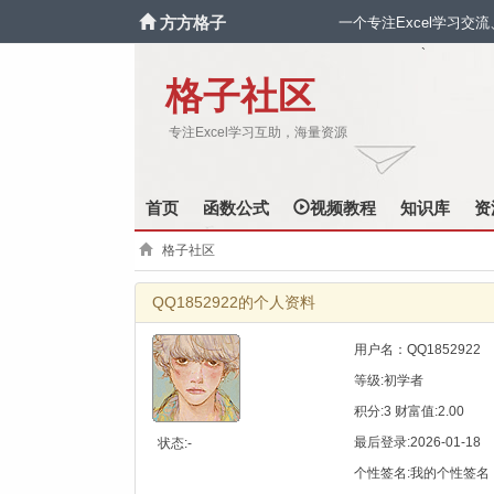
方方格子
一个专注Excel学习交
`
格子社区
专注Excel学习互助，海量资源
首页
函数公式
视频教程
知识库
资
格子社区
QQ1852922的个人资料
用户名：QQ1852922
等级:初学者
积分:3 财富值:2.00
最后登录:2026-01-18
状态:-
个性签名:我的个性签名