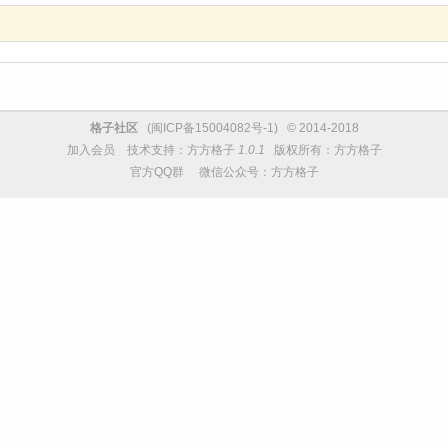
格子社区
(
闽ICP备15004082号-1
) © 2014-2018
加入会员
技术支持：
方方格子
1.0.1
版权所有：方方格子
官方QQ群
微信公众号：方方格子