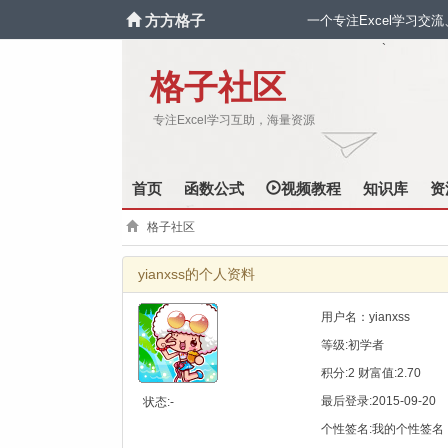
方方格子
一个专注Excel学习交
`
格子社区
专注Excel学习互助，海量资源
首页
函数公式
视频教程
知识库
资
格子社区
yianxss的个人资料
用户名：yianxss
等级:初学者
积分:2 财富值:2.70
最后登录:2015-09-20
状态:-
个性签名:我的个性签名