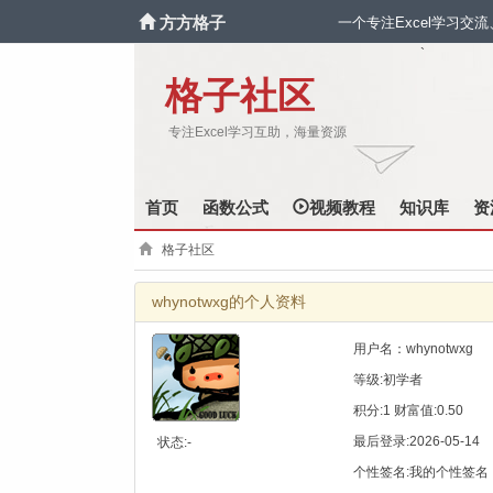
方方格子
一个专注Excel学习交
`
格子社区
专注Excel学习互助，海量资源
首页
函数公式
视频教程
知识库
资
格子社区
whynotwxg的个人资料
用户名：whynotwxg
等级:初学者
积分:1 财富值:0.50
最后登录:2026-05-14
状态:-
个性签名:我的个性签名