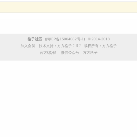
格子社区
(
闽ICP备15004082号-1
) © 2014-2018
加入会员
技术支持：
方方格子
1.0.1
版权所有：方方格子
官方QQ群
微信公众号：方方格子