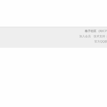
格子社区
(
闽ICP
加入会员
技术支持
官方QQ