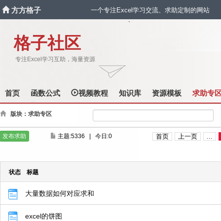
方方格子
一个专注Excel学习交流、求助定制的网站
`
格子社区
专注Excel学习互助，海量资源
首页
函数公式
视频教程
知识库
资源模板
求助专
版块：求助专区
发布求助
主题:5336
|
今日:0
首页
上一页
...
状态
标题
大量数据如何对应求和
excel的饼图