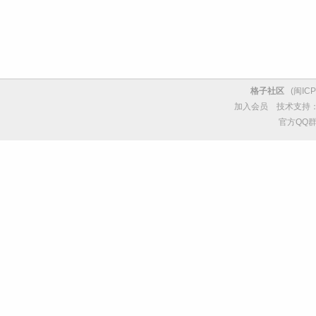
格子社区
(
闽ICP
加入会员
技术支持
官方QQ