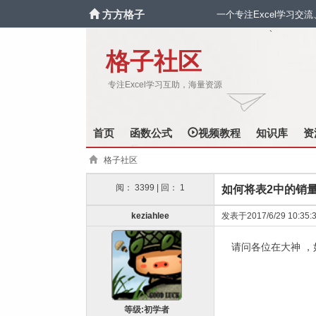
方方格子
一个专注Excel学习交
`
格子社区
专注Excel学习互助，海量资源
首页
函数公式
视频教程
知识库
资
格子社区
阅： 3399 | 回： 1
如何将表2中的销
keziahlee
发表于2017/6/29 10:35:
请问各位在大神 ，
等级:初学者