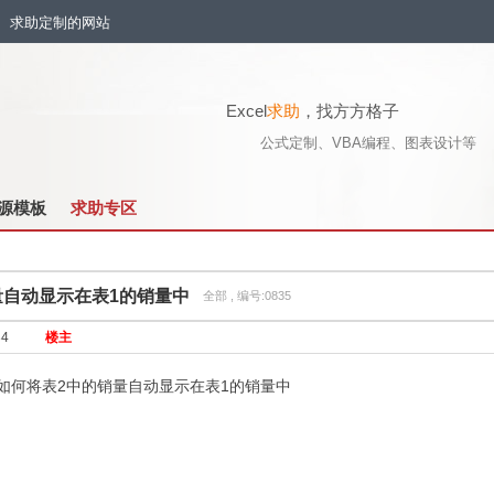
流、求助定制的网站
Excel
求助
，找方方格子
公式定制、VBA编程、图表设计等
源模板
求助专区
量自动显示在表1的销量中
全部 , 编号:0835
34
楼主
如何将表2中的销量自动显示在表1的销量中