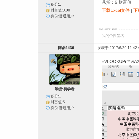
悬赏：5 财富值
积分:1
下载Excel文件
|
下
财富值:0.00
身份:普通用户
我的个性签名
陈磊2436
发表于 2017/6/29 11:42:
=VLOOKUP("*"&A2&
等级:初学者
积分:1
财富值:5
身份:普通用户