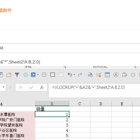
载附件
48
"*",Sheet2!A:B,2,0)