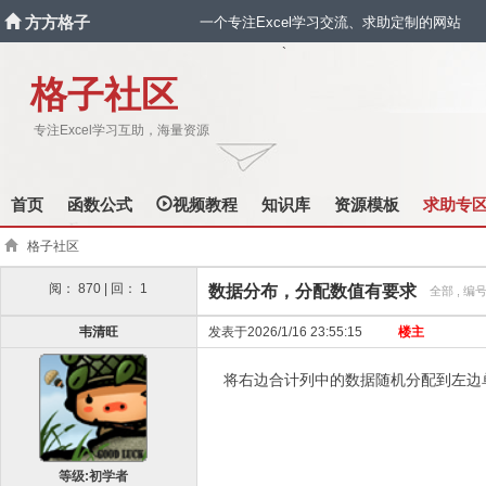
方方格子
一个专注Excel学习交流、求助定制的网站
`
格子社区
专注Excel学习互助，海量资源
首页
函数公式
视频教程
知识库
资源模板
求助专
格子社区
阅： 870 | 回： 1
数据分布，分配数值有要求
全部 , 编号
韦清旺
发表于2026/1/16 23:55:15
楼主
将右边合计列中的数据随机分配到左边单
等级:初学者