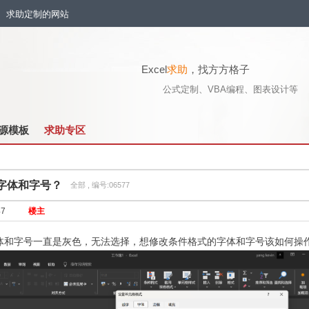
流、求助定制的网站
Excel
求助
，找方方格子
公式定制、VBA编程、图表设计等
源模板
求助专区
字体和字号？
全部 , 编号:06577
47
楼主
体和字号一直是灰色，无法选择，想修改条件格式的字体和字号该如何操