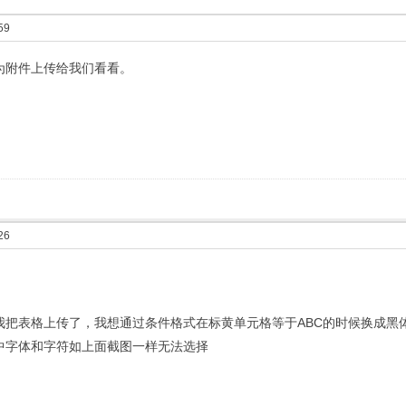
59
为附件上传给我们看看。
26
我把表格上传了，我想通过条件格式在标黄单元格等于ABC的时候换成黑
中字体和字符如上面截图一样无法选择