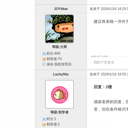
JOYblue
发表于 2026/1/16 16:25:
建议将表格一并作
等级:大师
积分:468
财富值:70
我的个性签名
身份:系统管理员
LuckyNiu
发表于 2026/1/16 16:55:
回复：2楼
感谢老师的回复，
变，但在条件格式
等级:初学者
积分:1
财富值:2