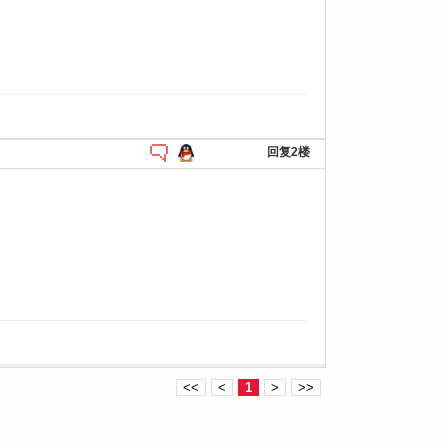
回复2楼
<<
<
1
>
>>