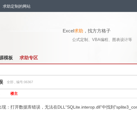
流、求助定制的网站
Excel
求助
，找方方格子
公式定制、VBA编程、图表设计等
源模板
求助专区
误
全部 , 编号:06367
1
楼主
开数据库错误，无法在DLL“SQLite.interop.dll”中找到"splite3_co