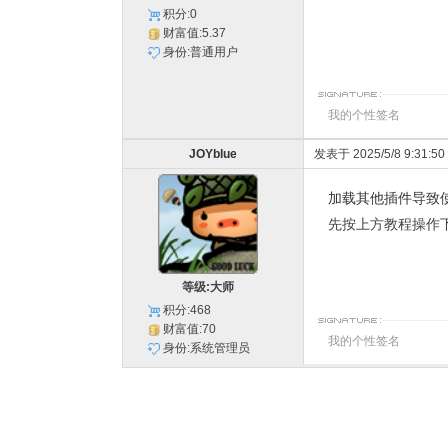
积分:0
财富值:5.37
身份:普通用户
我的个性签名
JOYblue
发表于 2025/5/8 9:31:50
加载其他插件导致
先按上方教程操作
等级:大师
积分:468
财富值:70
我的个性签名
身份:系统管理员