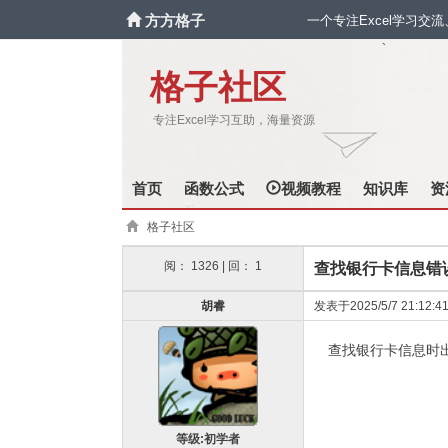
方方格子
一个专注Excel学习交
`
格子社区
专注Excel学习互助，海量资源
首页
函数公式
视频教程
知识库
资
格子社区
阅： 1326 | 回： 1
查找银行卡信息错
胡睿
发表于2025/5/7 21:12:4
查找银行卡信息时出现：打
等级:初学者