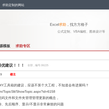
流、求助定制的网站
Excel
求助
，找方方格子
公式定制、VBA编程、图表设计等
源模板
求助专区
最优建议！！！
全部 , 编号:06225
19
楼主
DIY工具箱的建议，应该不算个大工程，不知道会有进展吗？
com/TopicSlt/ShowTopic.aspx?id=6158
代码文件和文件夹管理管理更新的概念，
称、先后顺序、显示/不显示非常麻烦的问题