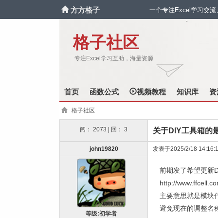
方方格子
一个专注Excel学习交
`
格子社区
专注Excel学习互助，海量资源
首页
函数公式
视频教程
知识库
资
格子社区
阅： 2073 | 回： 3
关于DIY工具箱的
john19820
发表于2025/2/18 14:16:
前期发了希望更新
http://www.ffcell.
主要意思就是模块
避免现在的调整名
等级:初学者