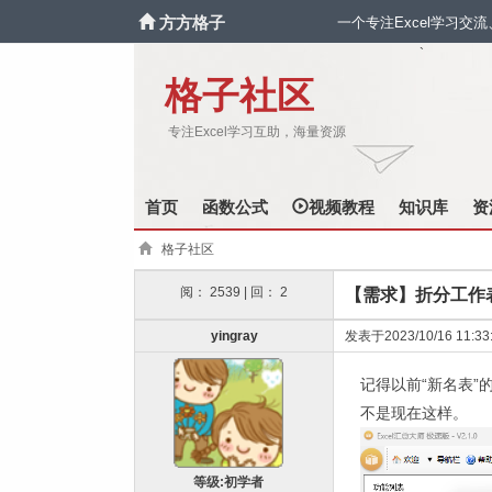
方方格子
一个专注Excel学习交
`
格子社区
专注Excel学习互助，海量资源
首页
函数公式
视频教程
知识库
资
格子社区
阅： 2539 | 回： 2
【需求】折分工作
yingray
发表于2023/10/16 11:33
记得以前“新名表
不是现在这样。
等级:初学者