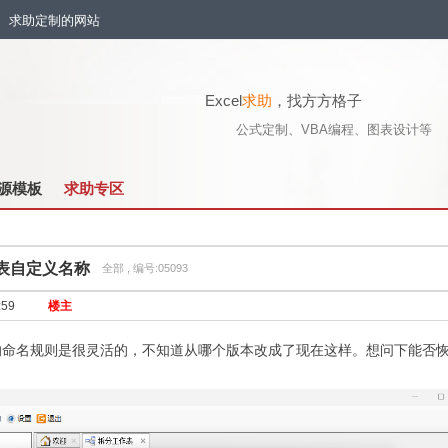
流、求助定制的网站
Excel
求助
，找方方格子
公式定制、VBA编程、图表设计等
源模板
求助专区
表自定义名称
全部 , 编号:05093
:59
楼主
”的命名规则是很灵活的，不知道从哪个版本改成了现在这样。想问下能否恢