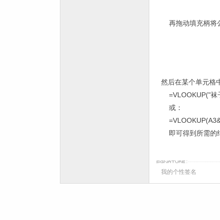
再拖动填充柄将公
然后在某个单元格
=VLOOKUP("
或：
=VLOOKUP(A3&B3
即可得到所需的
我的个性签名