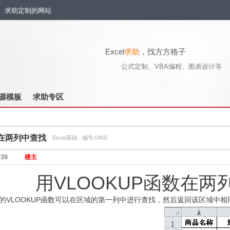
流、求助定制的网站
Excel
求助
，找方方格子
公式定制、VBA编程、图表设计等
源模板
求助专区
数在两列中查找
Excel基础 , 编号:0405
:39
楼主
用
VLOOKUP
函数在两
的
VLOOKUP
函数可以在区域的第一列中进行查找，然后返回该区域中相