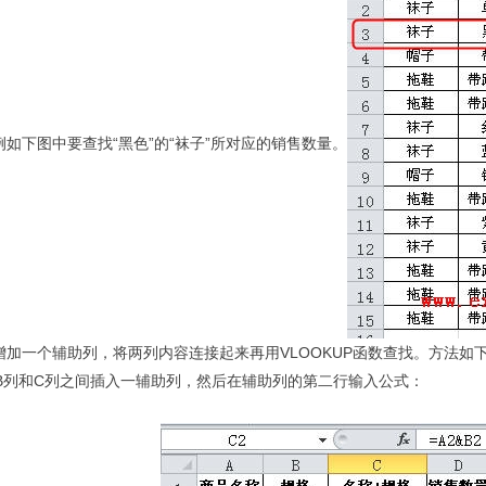
例如下图中要查找
“
黑色
”
的
“
袜子
”
所对应的销售数量。
增加一个辅助列，将两列内容连接起来再用
VLOOKUP
函数查找。方法如
B
列和
C
列之间插入一辅助列，然后在辅助列的第二行输入公式：