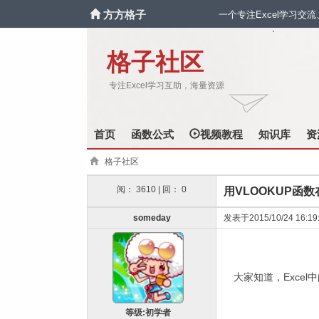
方方格子
一个专注Excel学习交
`
格子社区
专注Excel学习互助，海量资源
首页
函数公式
视频教程
知识库
资
格子社区
阅： 3610 | 回： 0
用VLOOKUP函
someday
发表于2015/10/24 16:19
大家知道，
Excel
中
等级:初学者