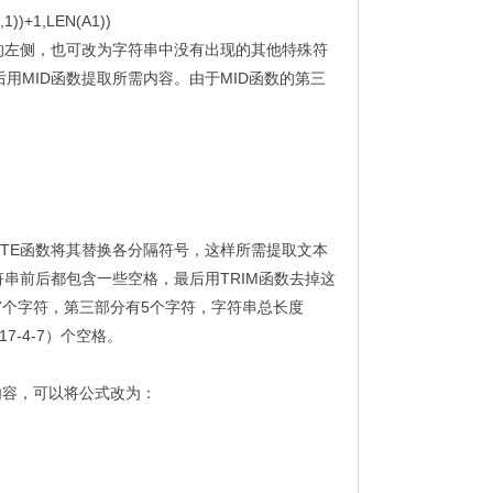
,1))+1,LEN(A1))
的左侧，也可改为字符串中没有出现的其他特殊符
后用
MID
函数提取所需内容。由于
MID
函数的第三
UTE
函数将其替换各分隔符号，这样所需提取文本
符串前后都包含一些空格，最后用
TRIM
函数去掉这
7
个字符，第三部分有
5
个字符，字符串总长度
17-4-7
）个空格。
内容，可以将公式改为：