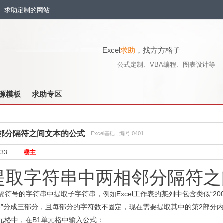
流、求助定制的网站
Excel
求助
，找方方格子
公式定制、VBA编程、图表设计等
源模板
求助专区
邻分隔符之间文本的公式
Excel基础 , 编号:0401
:33
楼主
提取字符串中两相邻分隔符之
隔符号的字符串中提取子字符串，例如
Excel
工作表的某列中包含类似
“20
-”
分成三部分，且每部分的字符数不固定，现在需要提取其中的第
2
部分
元格中，在
B1
单元格中输入公式：