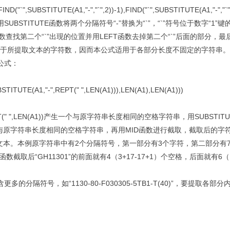
("`",SUBSTITUTE(A1,"-","`",2))-1),FIND("`",SUBSTITUTE(A1,"-","`"
用
SUBSTITUTE
函数将两个分隔符号
“-”
替换为
“`”
，
“`”
符号位于数字
“1”
键
数查找第二个
“`”
出现的位置并用
LEFT
函数去掉第二个
“`”
后面的部分，最
于所提取文本的字符数，因而本公式适用于各部分长度不固定的字符串。
公式：
TUTE(A1,"-",REPT(" ",LEN(A1))),LEN(A1),LEN(A1)))
(" ",LEN(A1))
产生一个与原字符串长度相同的空格字符串，用
SUBSTIT
与原字符串长度相同的空格字符串，再用
MID
函数进行截取，截取后的字
文本。本例原字符串中有
2
个分隔符号，第一部分有
3
个字符，第二部分有
函数截取后
“GH11301”
的前面就有
4
（
3+17-17+1
）个空格，后面就有
6
（
含更多的分隔符号，如
“1130-80-F030305-5TB1-T(40)”
，要提取各部分