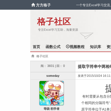
方方格子
一个专注Excel学习交
`
格子社区
专注Excel学习互助，海量资源
首页
函数公式
视频教程
知识库
资
格子社区
阅： 3831 | 回： 0
提取字符串中两相
someday
发表于2015/10/24 16:11
有时需要从包含分
个相同的分隔符号
“
等级:初学者
原字符串位于
A1
单