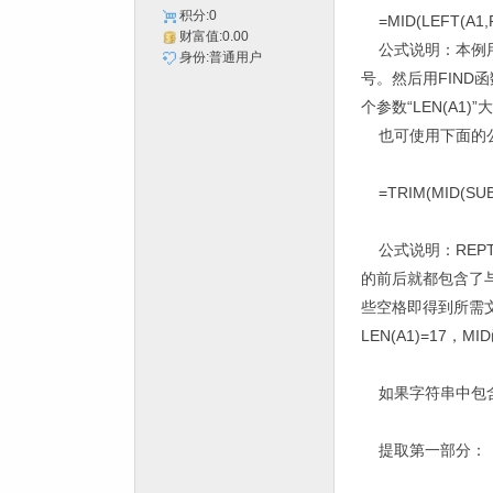
积分:0
=MID(LEFT(A1,FIND
财富值:0.00
公式说明：本例
身份:普通用户
号。然后用
FIND
函
个参数
“LEN(A1)”
大
也可使用下面的
=TRIM(MID(SUBSTI
公式说明：
REPT
的前后就都包含了
些空格即得到所需
LEN(A1)=17
，
MID
如果字符串中包
提取第一部分：