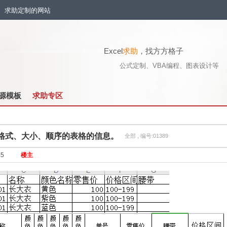
流、求助定制的网站
Excel
求助
，找方方格子
公式定制、VBA编程、图表设计等
源模板
求助专区
格式、大小、顺序的表格的信息。
全部 , 编号:01389
45
楼主