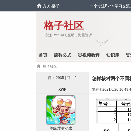
方方格子
一个专注Excel学习交
`
格子社区
专注Excel学习互助，海量资源
首页
函数公式
视频教程
知识库
资
格子社区
阅： 2935 | 回： 2
怎样核对两个不同
XWF
发表于2021/6/20 10:49:
等级:学有小成