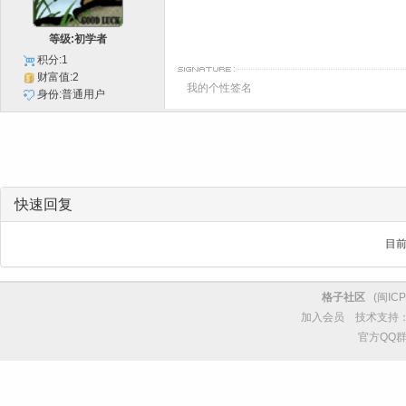
等级:初学者
积分:1
财富值:2
我的个性签名
身份:普通用户
快速回复
目
格子社区
(
闽ICP
加入会员
技术支持
官方QQ