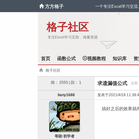
方方格子
一个专注Excel学习交
`
格子社区
专注Excel学习互助，海量资源
首页
函数公式
视频教程
知识库
资
格子社区
阅： 2555 | 回： 1
求遗漏值公式
全部 
liany1688
发表于2021/4/18 11:38:
搞好之后的效果就向
等级:初学者