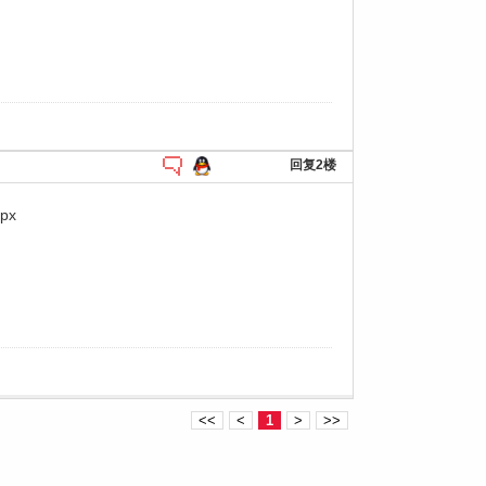
回复2楼
spx
<<
<
1
>
>>