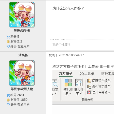
为什么没有人作答？
等级:初学者
积分:5
财富值:2
我的个性签名
身份:普通用户
清风扬
发表于 2021/4/18 9:44:17
移到方方格子选项卡》工作表 那一组
等级:传说级人物
积分:2681
财富值:1850
身份:普通用户