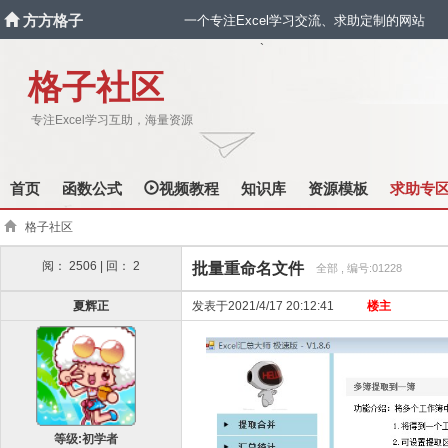
方方格子
一个专注Excel学习交流、求助定制的网站
`
格子社区
专注Excel学习互助，海量资源
首页
函数公式
视频教程
知识库
资源模板
求助专
格子社区
阅： 2506 | 回： 2
批量重命名文件
全部 , 编号:01228
夏辉正
发表于2021/4/17 20:12:41
楼主
等级:初学者