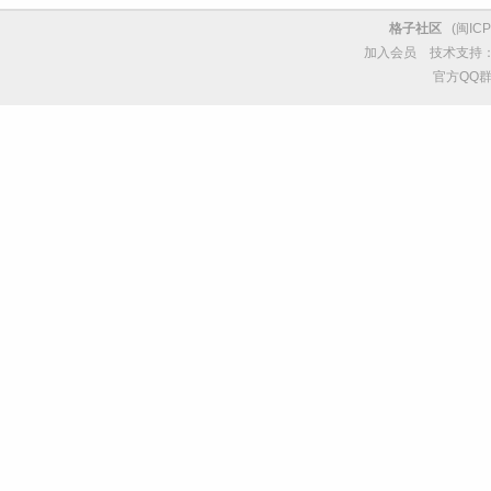
格子社区
(
闽ICP
加入会员
技术支持
官方QQ