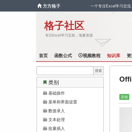
方方格子
一个专注Excel学习交
`
格子社区
专注Excel学习互助，海量资源
首页
函数公式
视频教程
知识库
资
Of
类别
基础操作
其他
菜单和界面设置
数值录入
文本处理
批量插入