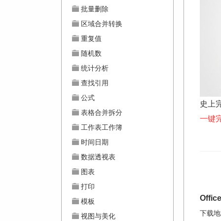
批量删除
区域合并转换
重复值
随机数
统计分析
查找引用
公式
史上完
表格合并拆分
一键完
工作表工作簿
时间日期
数据透视表
图表
打印
Offi
模板
下载地
视图与美化